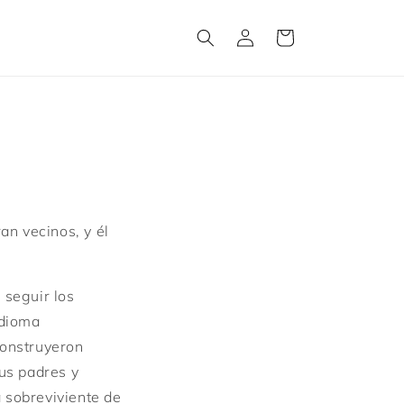
Log
Cart
in
an vecinos, y él
o seguir los
idioma
Construyeron
sus padres y
 sobreviviente de