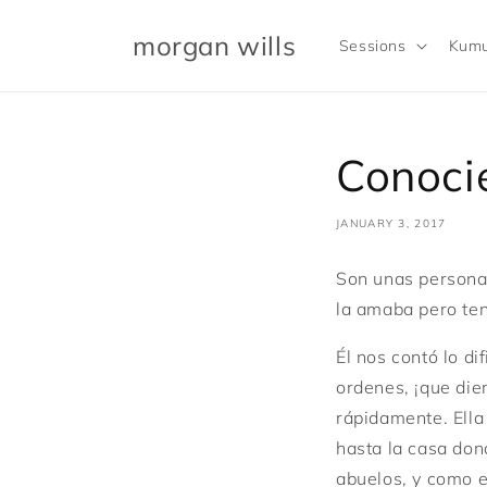
Skip to
content
morgan wills
Sessions
Kumu
Conoci
JANUARY 3, 2017
Son unas personas
la amaba pero ten
Él nos contó lo di
ordenes, ¡que die
rápidamente. Ella
hasta la casa don
abuelos, y como e